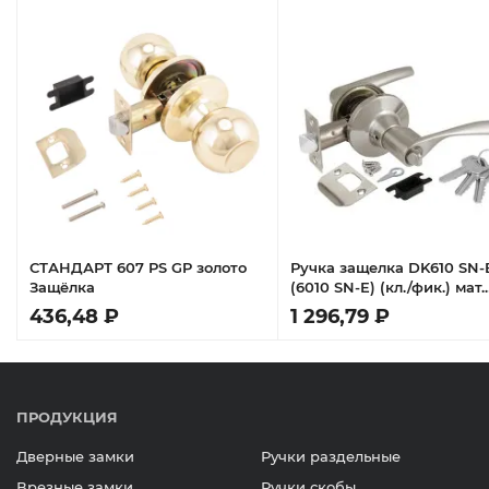
СТАНДАРТ 607 PS GP золото
Ручка защелка DK610 SN-
Защёлка
(6010 SN-E) (кл./фик.) мат.
никель
436,48 ₽
1 296,79 ₽
ПРОДУКЦИЯ
Дверные замки
Ручки раздельные
Врезные замки
Ручки скобы