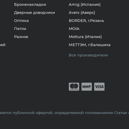
Броненакладки
Amig (Испания)
Дверные доводчики
Avers (Аверс)
Оптика
BORDER, г.Рязань
Петли
MOIA
Разное
Mottura (Италия)
рей
МЕТТЭМ, г.Балашиха
Все производители
Принимается о
Mastercard
Мир
Visa
яется публичной офертой, определяемой положениями Статьи 43