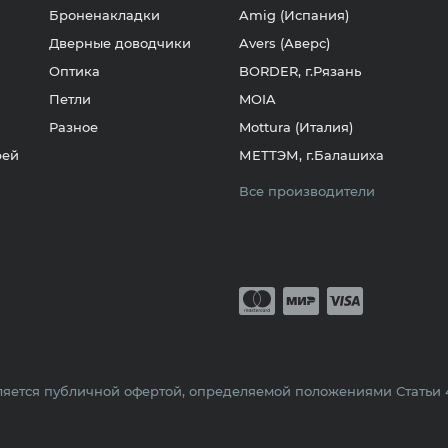
Броненакладки
Amig (Испания)
Дверные доводчики
Avers (Аверс)
Оптика
BORDER, г.Рязань
Петли
MOIA
Разное
Mottura (Италия)
рей
МЕТТЭМ, г.Балашиха
Все производители
Принимается о
Mastercard
Мир
Visa
яется публичной офертой, определяемой положениями Статьи 43