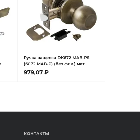
Ручка защелка DK672 MAB-PS
а
(6072 MAB-P) (без фик.) мат.
бронза
979,07 ₽
КОНТАКТЫ