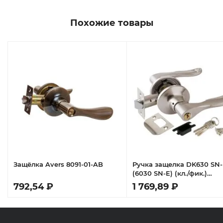
Похожие товары
Защёлка Avers 8091-01-AB
Ручка защелка DK630 SN
й
(6030 SN-E) (кл./фик.)
мат.никель
792,54 ₽
1 769,89 ₽