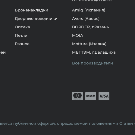
Броненакладки
Amig (Испания)
Дверные доводчики
Avers (Аверс)
Оптика
BORDER, г.Рязань
Петли
MOIA
Разное
Mottura (Италия)
рей
МЕТТЭМ, г.Балашиха
Все производители
Принимается о
Mastercard
Мир
Visa
яется публичной офертой, определяемой положениями Статьи 43