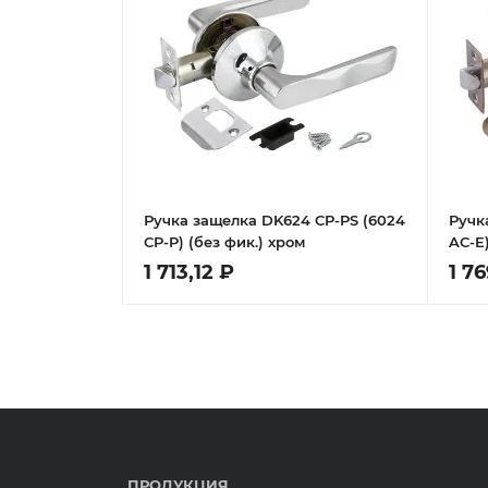
Ручка защелка DK624 CP-PS (6024
Ручк
CP-P) (без фик.) хром
AC-E)
1 713,12 ₽
1 7
ПРОДУКЦИЯ