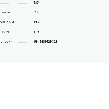
185
ота мм:
78
рина мм:
195
ина мм:
179
паковки:
6941899129028