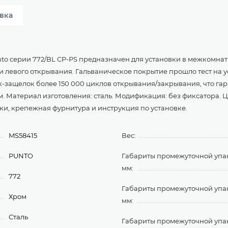
вка
to серии 772/BL CP-PS предназначен для установки в межкомна
 и левого открывания. Гальваническое покрытие прошло тест на у
чек-защелок более 150 000 циклов открывания/закрывания, что га
 мм. Материал изготовления: сталь. Модификация: без фиксатора. 
ки, крепежная фурнитура и инструкция по установке.
MS58415
Вес:
PUNTO
Габариты промежуточной упа
мм:
772
Габариты промежуточной уп
Хром
мм:
Сталь
Габариты промежуточной упа