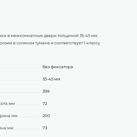
вки в межкомнатные двери толщиной 35-45 мм.
озии в соляном тумане и соответствует 1 классу
Без фиксатора
35-45 мм
399
ота мм:
72
рина мм:
200
ина мм:
73