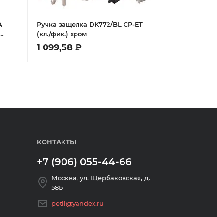
А
Ручка защелка DK772/BL CP-ET
(кл./фик.) хром
1 099,58 ₽
КОНТАКТЫ
+7 (906) 055-44-66
Москва, ул. Щербаковская, д.
58Б
petli@yandex.ru