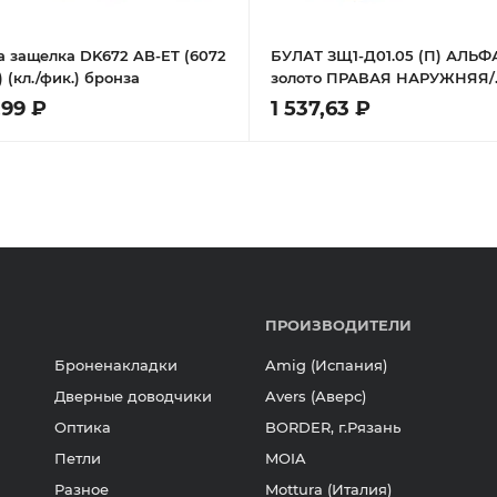
а защелка DK672 AB-ET (6072
БУЛАТ ЗЩ1-Д01.05 (П) АЛЬФ
 (кл./фик.) бронза
золото ПРАВАЯ НАРУЖНЯЯ/
ЛЕВАЯ ВНУТР с фиксацией
,99 ₽
1 537,63 ₽
Защелка
ПРОИЗВОДИТЕЛИ
Броненакладки
Amig (Испания)
Дверные доводчики
Avers (Аверс)
Оптика
BORDER, г.Рязань
Петли
MOIA
Разное
Mottura (Италия)