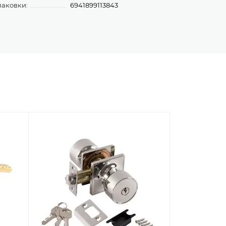
паковки:
6941899113843