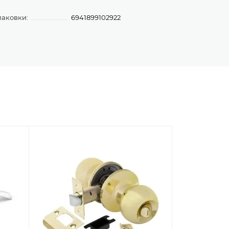
паковки:
6941899102922