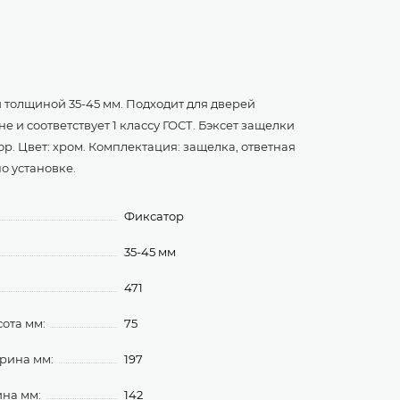
 толщиной 35-45 мм. Подходит для дверей
 и соответствует 1 классу ГОСТ. Бэксет защелки
р. Цвет: хром. Комплектация: защелка, ответная
о установке.
Фиксатор
35-45 мм
471
ота мм:
75
рина мм:
197
ина мм:
142