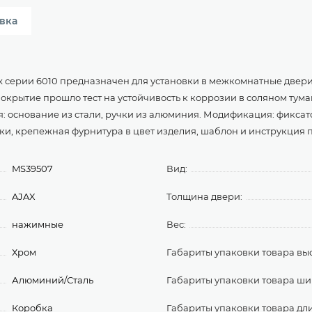
вка
x серии 6010 предназначен для установки в межкомнатные двери
окрытие прошло тест на устойчивость к коррозии в соляном тумане
я: основание из стали, ручки из алюминия. Модификация: фиксато
ки, крепежная фурнитура в цвет изделия, шаблон и инструкция п
MS39507
Вид:
AJAX
Толщина двери:
нажимные
Вес:
Хром
Габариты упаковки товара выс
Алюминий/Сталь
Габариты упаковки товара ши
Коробка
Габариты упаковки товара дл