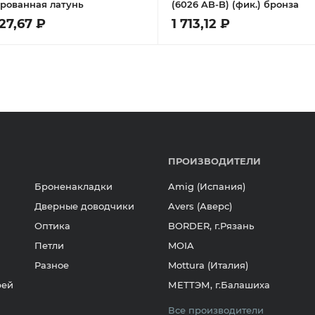
рованная латунь
(6026 AB-B) (фик.) бронза
727,67 ₽
1 713,12 ₽
ПРОИЗВОДИТЕЛИ
Броненакладки
Amig (Испания)
Дверные доводчики
Avers (Аверс)
Оптика
BORDER, г.Рязань
Петли
MOIA
Разное
Mottura (Италия)
рей
МЕТТЭМ, г.Балашиха
Все производители